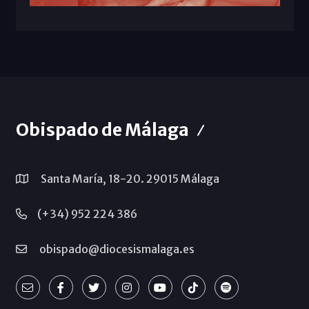
Obispado de Málaga
Santa María, 18-20. 29015 Málaga
(+34) 952 224 386
obispado@diocesismalaga.es