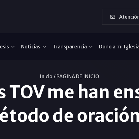
Atención
esis
Noticias
Transparencia
Dono a mi Iglesi
Inicio /
PAGINA DE INICIO
s TOV me han en
étodo de oració