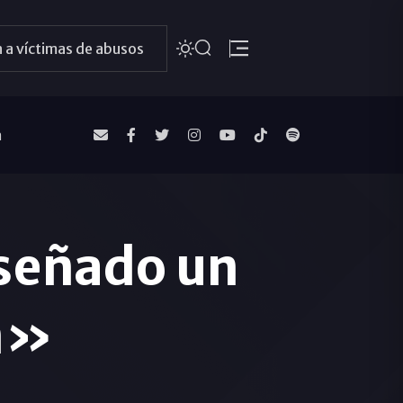
 a víctimas de abusos
a
señado un
n»