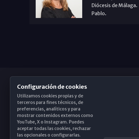
Diócesis de Málaga. B
Pablo.
Configuración de cookies
Utilizamos cookies propias y de
Obispado de Málaga
terceros para fines técnicos, de
preferencias, analíticos y para
mostrar contenidos externos como
YouTube, X o Instagram. Puedes
Santa María, 18-20. 29015 Málaga
aceptar todas las cookies, rechazar
las opcionales o configurarlas.
(+34) 952 224 386