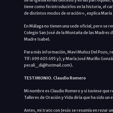
de la Iglesia en las diócesis y en las parroquias
tiene como fin introducirlos en la historia, el c
de distintos modos de oración», explica María
En Málaga no tienen una sede oficial, pero se re
Colegio San José de la Montaña de las Madres d
Madre Isabel.
Para más información, Mavi Muñoz Del Pozo,
Tlf: 699 605 695 y); y María José Murillo Gonz
pecali_di@hotmail.com).
TESTIMONIO. Claudio Romero
Mi nombre es Claudio Romero y si tuviese que re
Talleres de Oración y Vida diría que ha sido un
Antes, mi trato con Jesús se resumía en rezar un