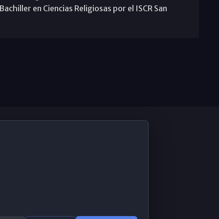
achiller en Ciencias Religiosas por el ISCR San
De Interés
Contabilidad ERP
Correo 365