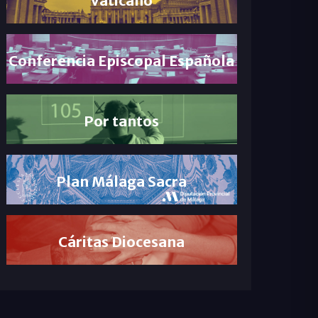
Conferencia Episcopal Española
Por tantos
Plan Málaga Sacra
Cáritas Diocesana