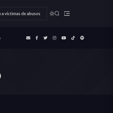
 a víctimas de abusos
a
o