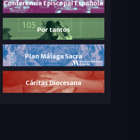
Conferencia Episcopal Española
Por tantos
Plan Málaga Sacra
Cáritas Diocesana