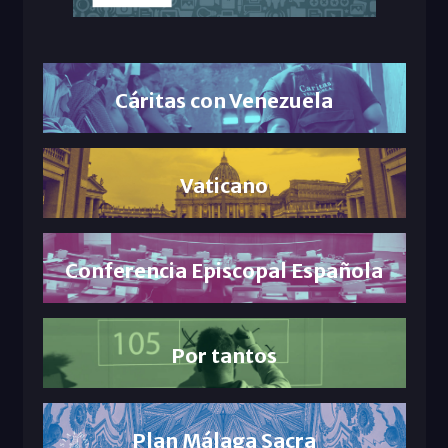
Cáritas con Venezuela
Vaticano
Conferencia Episcopal Española
Por tantos
Plan Málaga Sacra