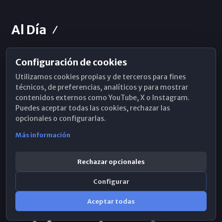
Al Día
Configuración de cookies
Horarios de Misa
Utilizamos cookies propias y de terceros para fines
Hemeroteca
técnicos, de preferencias, analíticos y para mostrar
contenidos externos como YouTube, X o Instagram.
WhatsApp
Puedes aceptar todas las cookies, rechazar las
opcionales o configurarlas.
Más información
Rechazar opcionales
Configurar
Aceptar todas