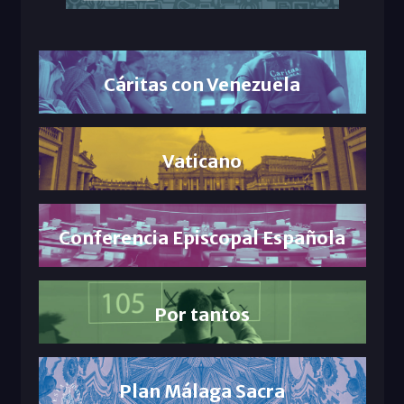
Cáritas con Venezuela
Vaticano
Conferencia Episcopal Española
Por tantos
Plan Málaga Sacra