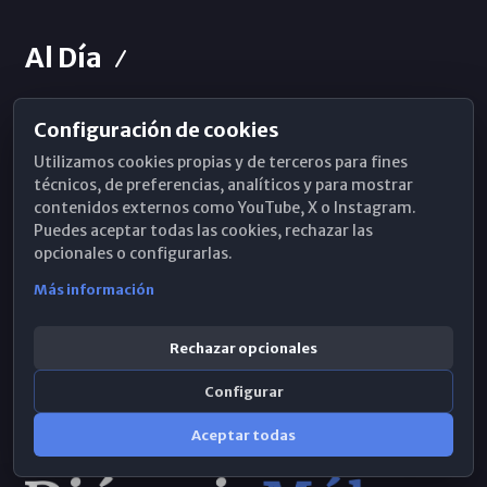
Al Día
Configuración de cookies
Horarios de Misa
Utilizamos cookies propias y de terceros para fines
Hemeroteca
técnicos, de preferencias, analíticos y para mostrar
contenidos externos como YouTube, X o Instagram.
WhatsApp
Puedes aceptar todas las cookies, rechazar las
opcionales o configurarlas.
Más información
Rechazar opcionales
Configurar
Aceptar todas