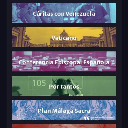
Cáritas con Venezuela
Vaticano
Conferencia Episcopal Española
Por tantos
Plan Málaga Sacra