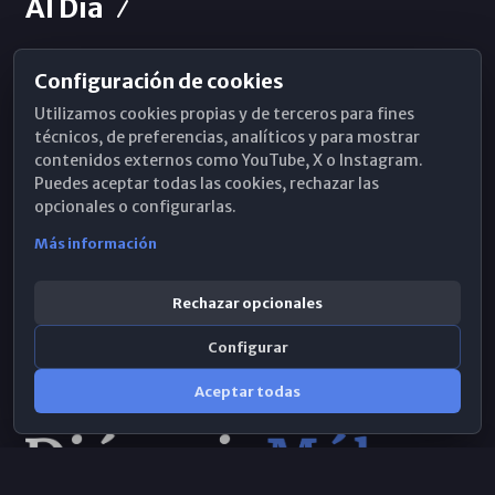
Al Día
Configuración de cookies
Horarios de Misa
Utilizamos cookies propias y de terceros para fines
Hemeroteca
técnicos, de preferencias, analíticos y para mostrar
contenidos externos como YouTube, X o Instagram.
WhatsApp
Puedes aceptar todas las cookies, rechazar las
opcionales o configurarlas.
Más información
Rechazar opcionales
Configurar
Aceptar todas
Consulta IA
×