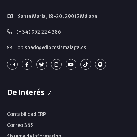
Santa María, 18-20. 29015 Málaga
(+34) 952 224 386
obispado@diocesismalaga.es
De Interés
Contabilidad ERP
Correo 365
Sistema de información