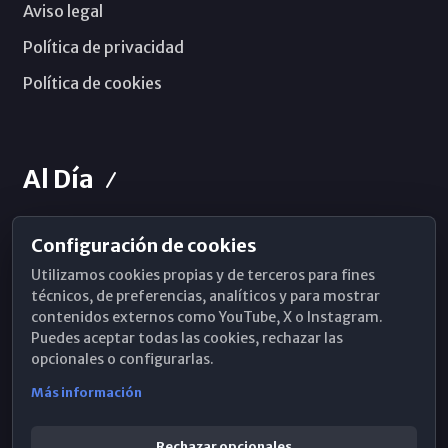
Aviso legal
Política de privacidad
Política de cookies
Al Día
Configuración de cookies
Horarios de Misa
Utilizamos cookies propias y de terceros para fines
Hemeroteca
técnicos, de preferencias, analíticos y para mostrar
contenidos externos como YouTube, X o Instagram.
WhatsApp
Puedes aceptar todas las cookies, rechazar las
opcionales o configurarlas.
Más información
Rechazar opcionales