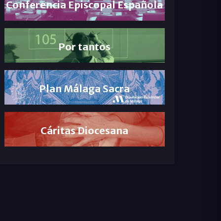
Conferencia Episcopal Española
Por tantos
Plan Málaga Sacra
Cáritas Diocesana