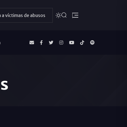
 a víctimas de abusos
a
es