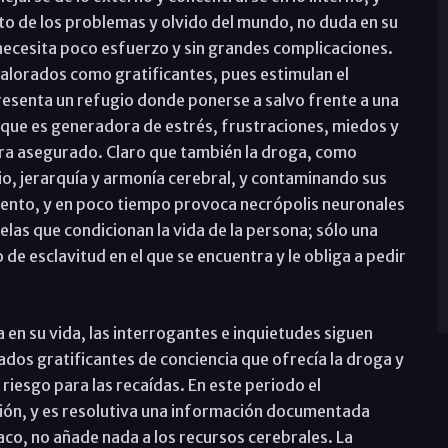
to de los problemas y olvido del mundo, no duda en su
 necesita poco esfuerzo y sin grandes complicaciones.
alorados como gratificantes, pues estimulan el
esenta un refugio donde ponerse a salvo frente a una
 que es generadora de estrés, frustraciones, miedos y
ra asegurado. Claro que también la droga, como
rio, jerarquía y armonía cerebral, y contaminando sus
ento, y en poco tiempo provoca necrópolis neuronales
elas que condicionan la vida de la persona; sólo una
o de esclavitud en el que se encuentra y le obliga a pedir
 en su vida, las interrogantes e inquietudes siguen
dos gratificantes de conciencia que ofrecía la droga y
riesgo para las recaídas. En este periodo el
ción, y es resolutiva una información documentada
co, no añade nada a los recursos cerebrales. La