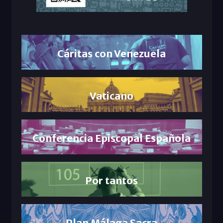
Cáritas con Venezuela
Vaticano
Conferencia Episcopal Española
Por tantos
Plan Málaga Sacra