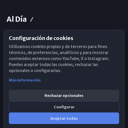
Al Día
Configuración de cookies
Horarios de Misa
Utilizamos cookies propias y de terceros para fines
Hemeroteca
técnicos, de preferencias, analíticos y para mostrar
contenidos externos como YouTube, X o Instagram.
WhatsApp
Puedes aceptar todas las cookies, rechazar las
opcionales o configurarlas.
Más información
Rechazar opcionales
Configurar
Aceptar todas