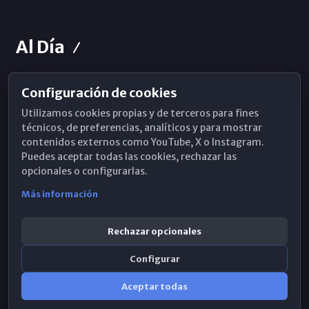
Al Día
Configuración de cookies
Horarios de Misa
Utilizamos cookies propias y de terceros para fines
Hemeroteca
técnicos, de preferencias, analíticos y para mostrar
contenidos externos como YouTube, X o Instagram.
WhatsApp
Puedes aceptar todas las cookies, rechazar las
opcionales o configurarlas.
Más información
Rechazar opcionales
Configurar
Aceptar todas