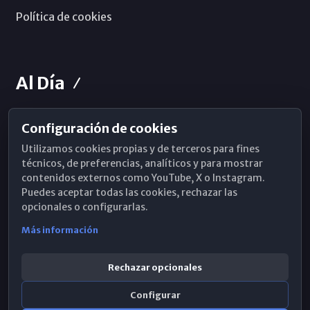
Política de cookies
Al Día
Configuración de cookies
Horarios de Misa
Utilizamos cookies propias y de terceros para fines
Hemeroteca
técnicos, de preferencias, analíticos y para mostrar
contenidos externos como YouTube, X o Instagram.
WhatsApp
Puedes aceptar todas las cookies, rechazar las
opcionales o configurarlas.
Más información
Rechazar opcionales
Configurar