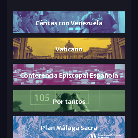
Cáritas con Venezuela
Vaticano
Conferencia Episcopal Española
Por tantos
Plan Málaga Sacra