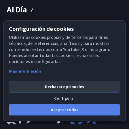
Al Día
Configuración de cookies
Horarios de Misa
Utilizamos cookies propias y de terceros para fines
Hemeroteca
técnicos, de preferencias, analíticos y para mostrar
contenidos externos como YouTube, X o Instagram.
WhatsApp
Puedes aceptar todas las cookies, rechazar las
opcionales o configurarlas.
Más información
Rechazar opcionales
Configurar
Aceptar todas