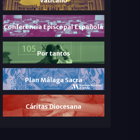
Conferencia Episcopal Española
Por tantos
Plan Málaga Sacra
Cáritas Diocesana