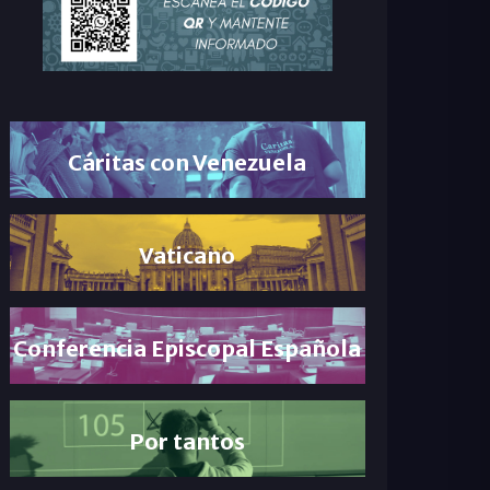
Cáritas con Venezuela
Vaticano
Conferencia Episcopal Española
Por tantos