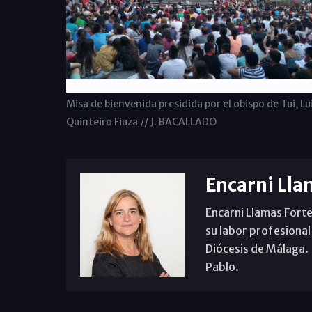
Misa de bienvenida presidida por el obispo de Tui, Lu
Quinteiro Fiuza // J. BACALLADO
Encarni Lla
Encarni Llamas Forte
su labor profesional
Diócesis de Málaga. B
Pablo.