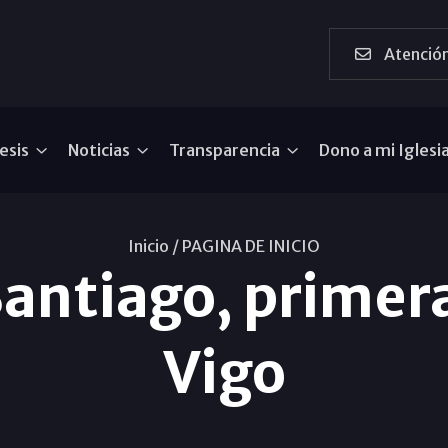
Atención
esis
Noticias
Transparencia
Dono a mi Iglesi
Inicio /
PAGINA DE INICIO
antiago, primera
Vigo