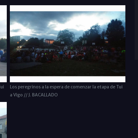
ui
Los peregrinos a la espera de comenzar la etapa de Tui
a Vigo // J. BACALLADO