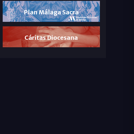
Plan Málaga Sacra
Cáritas Diocesana