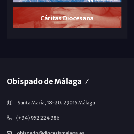
Cáritas Diocesana
Obispado de Málaga
Santa María, 18-20. 29015 Málaga
(+34) 952 224 386
obispado@diocesismalaga.es