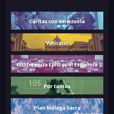
Cáritas con Venezuela
Vaticano
Conferencia Episcopal Española
Por tantos
Plan Málaga Sacra