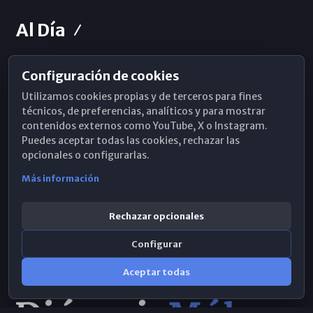
Al Día
Configuración de cookies
Horarios de Misa
Utilizamos cookies propias y de terceros para fines
Hemeroteca
técnicos, de preferencias, analíticos y para mostrar
contenidos externos como YouTube, X o Instagram.
WhatsApp
Puedes aceptar todas las cookies, rechazar las
opcionales o configurarlas.
Más información
Rechazar opcionales
Configurar
Aceptar todas