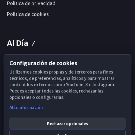
Política de privacidad
Política de cookies
Al Día
Configuración de cookies
Horarios de Misa
Utilizamos cookies propias y de terceros para fines
Hemeroteca
técnicos, de preferencias, analíticos y para mostrar
contenidos externos como YouTube, X o Instagram.
WhatsApp
Puedes aceptar todas las cookies, rechazar las
opcionales o configurarlas.
Más información
Rechazar opcionales