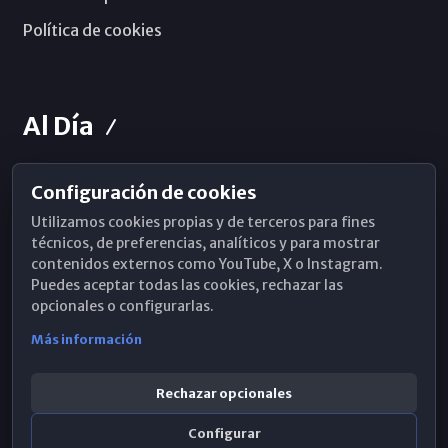
Política de cookies
Al Día
Configuración de cookies
Horarios de Misa
Utilizamos cookies propias y de terceros para fines
Hemeroteca
técnicos, de preferencias, analíticos y para mostrar
contenidos externos como YouTube, X o Instagram.
WhatsApp
Puedes aceptar todas las cookies, rechazar las
opcionales o configurarlas.
Más información
Rechazar opcionales
Configurar