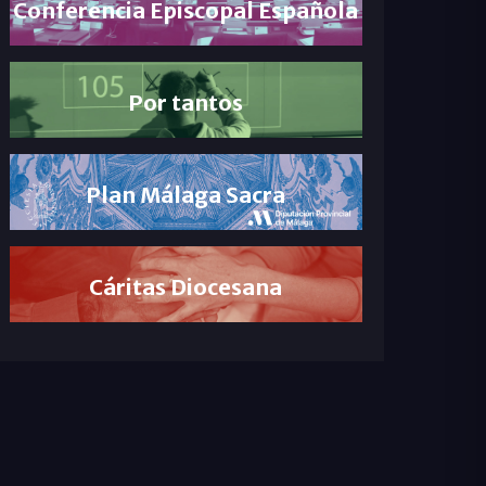
Conferencia Episcopal Española
Por tantos
Plan Málaga Sacra
Cáritas Diocesana