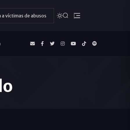
 a víctimas de abusos
a
do