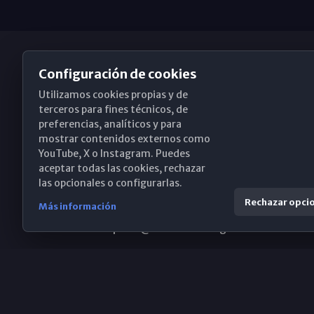
Configuración de cookies
Utilizamos cookies propias y de
Obispado de Málaga
terceros para fines técnicos, de
preferencias, analíticos y para
mostrar contenidos externos como
YouTube, X o Instagram. Puedes
Santa María, 18-20. 29015 Málaga
aceptar todas las cookies, rechazar
las opcionales o configurarlas.
(+34) 952 224 386
Rechazar opci
Más información
obispado@diocesismalaga.es