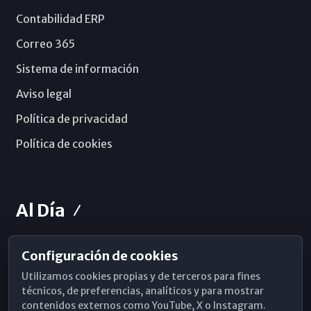
Contabilidad ERP
Correo 365
Sistema de información
Aviso legal
Política de privacidad
Política de cookies
Al Día
Configuración de cookies
Horarios de Misa
Utilizamos cookies propias y de terceros para fines
Hemeroteca
técnicos, de preferencias, analíticos y para mostrar
contenidos externos como YouTube, X o Instagram.
WhatsApp