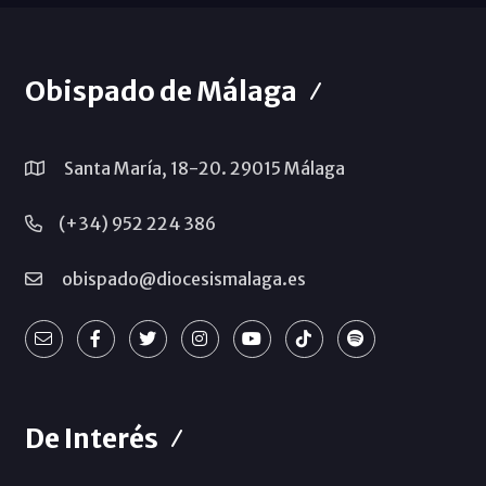
Obispado de Málaga
Santa María, 18-20. 29015 Málaga
(+34) 952 224 386
obispado@diocesismalaga.es
De Interés