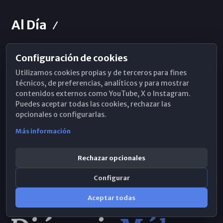
Al Día
Configuración de cookies
Horarios de Misa
Utilizamos cookies propias y de terceros para fines
Hemeroteca
técnicos, de preferencias, analíticos y para mostrar
contenidos externos como YouTube, X o Instagram.
WhatsApp
Puedes aceptar todas las cookies, rechazar las
opcionales o configurarlas.
Más información
Rechazar opcionales
Configurar
Aceptar todas