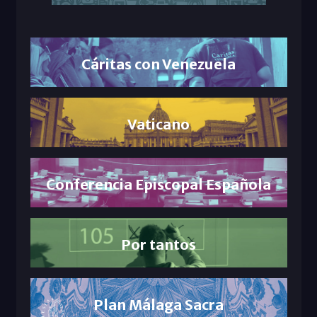
Cáritas con Venezuela
Vaticano
Conferencia Episcopal Española
Por tantos
Plan Málaga Sacra