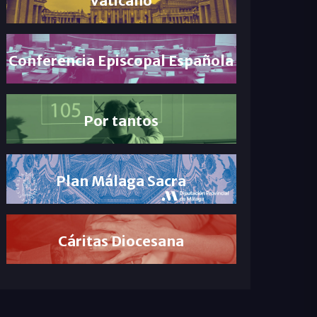
Conferencia Episcopal Española
Por tantos
Plan Málaga Sacra
Cáritas Diocesana