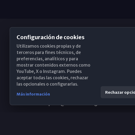
Configuración de cookies
Utilizamos cookies propias y de
Obispado de Málaga
terceros para fines técnicos, de
preferencias, analíticos y para
mostrar contenidos externos como
YouTube, X o Instagram. Puedes
Santa María, 18-20. 29015 Málaga
aceptar todas las cookies, rechazar
las opcionales o configurarlas.
(+34) 952 224 386
Rechazar opci
Más información
obispado@diocesismalaga.es