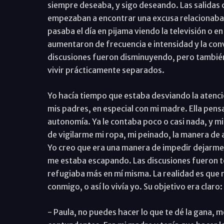
siempre deseaba, y sigo deseando. Las salidas
empezaban a encontrar una excusa relacionaba c
pasaba el día en pijama viendo la televisión o 
aumentaron de frecuencia e intensidad y la conv
discusiones fueron disminuyendo, pero también 
vivir prácticamente separados.
Yo hacía tiempo que estaba desviando la atenci
mis padres, en especial con mi madre. Ella pen
autonomía. Ya le contaba poco o casi nada, y m
de vigilarme mi ropa, mi peinado, la manera de a
Yo creo que era una manera de impedir dejarme 
me estaba escapando. Las discusiones fueron 
refugiaba más en mí misma. La realidad es que
conmigo, o así lo vivía yo. Su objetivo era clar
- Paula, no puedes hacer lo que te dé la gana, 