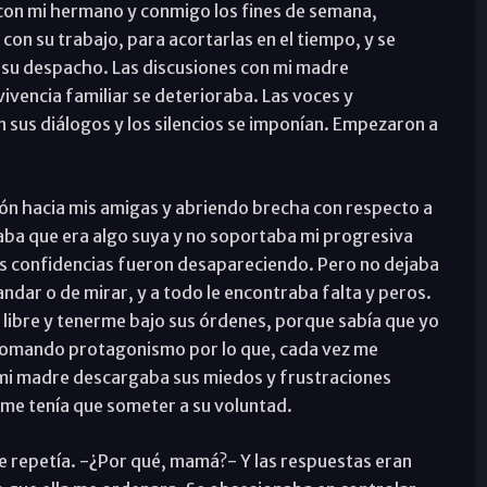
 con mi hermano y conmigo los fines de semana,
on su trabajo, para acortarlas en el tiempo, y se
en su despacho. Las discusiones con mi madre
ivencia familiar se deterioraba. Las voces y
sus diálogos y los silencios se imponían. Empezaron a
ón hacia mis amigas y abriendo brecha con respecto a
saba que era algo suya y no soportaba mi progresiva
is confidencias fueron desapareciendo. Pero no dejaba
ndar o de mirar, y a todo le encontraba falta y peros.
libre y tenerme bajo sus órdenes, porque sabía que yo
tomando protagonismo por lo que, cada vez me
 mi madre descargaba sus miedos y frustraciones
o: me tenía que someter a su voluntad.
me repetía. -¿Por qué, mamá?- Y las respuestas eran