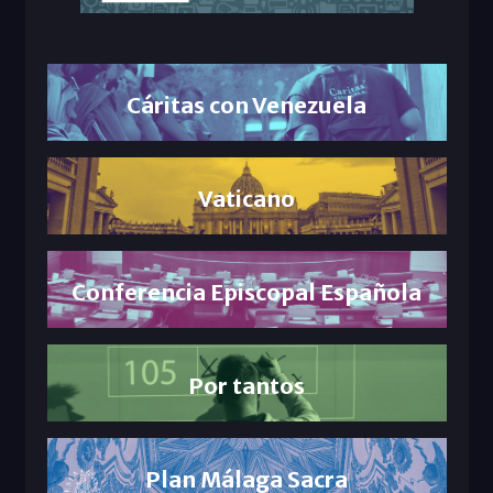
Cáritas con Venezuela
Vaticano
Conferencia Episcopal Española
Por tantos
Plan Málaga Sacra