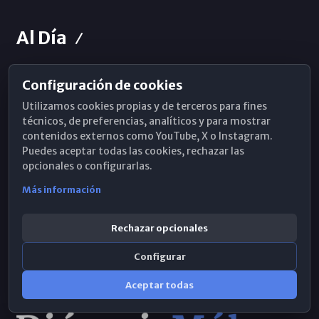
Al Día
Configuración de cookies
Horarios de Misa
Utilizamos cookies propias y de terceros para fines
Hemeroteca
técnicos, de preferencias, analíticos y para mostrar
contenidos externos como YouTube, X o Instagram.
WhatsApp
Puedes aceptar todas las cookies, rechazar las
opcionales o configurarlas.
Más información
Rechazar opcionales
Configurar
Aceptar todas