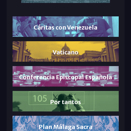
Cáritas con Venezuela
Vaticano
Conferencia Episcopal Española
Por tantos
Plan Málaga Sacra