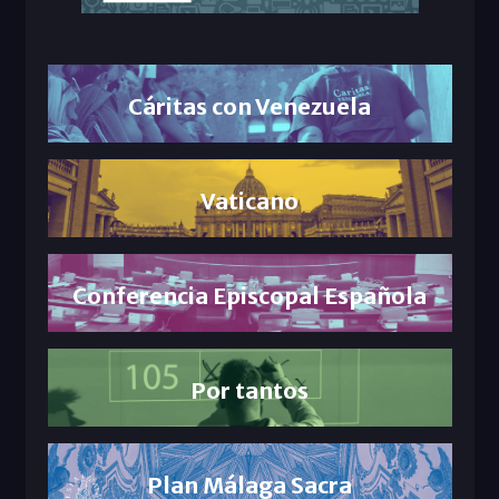
Cáritas con Venezuela
Vaticano
Conferencia Episcopal Española
Por tantos
Plan Málaga Sacra