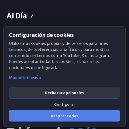
Al Día
Configuración de cookies
Horarios de Misa
Utilizamos cookies propias y de terceros para fines
Hemeroteca
técnicos, de preferencias, analíticos y para mostrar
contenidos externos como YouTube, X o Instagram.
WhatsApp
Puedes aceptar todas las cookies, rechazar las
opcionales o configurarlas.
Más información
Rechazar opcionales
Configurar
Aceptar todas