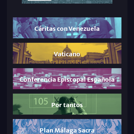
Cáritas con Venezuela
Vaticano
Conferencia Episcopal Española
Por tantos
Plan Málaga Sacra