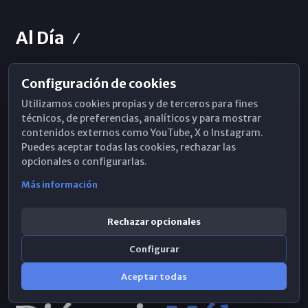
Al Día
Configuración de cookies
Horarios de Misa
Utilizamos cookies propias y de terceros para fines
Hemeroteca
técnicos, de preferencias, analíticos y para mostrar
contenidos externos como YouTube, X o Instagram.
WhatsApp
Puedes aceptar todas las cookies, rechazar las
opcionales o configurarlas.
Más información
Rechazar opcionales
Configurar
Aceptar todas