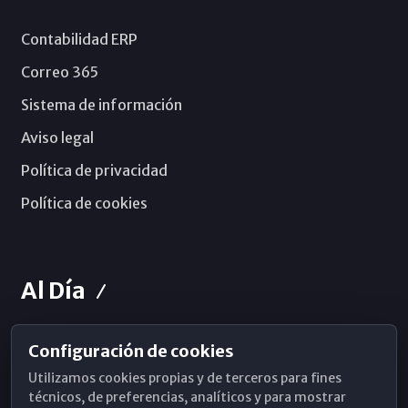
Contabilidad ERP
Correo 365
Sistema de información
Aviso legal
Política de privacidad
Política de cookies
Al Día
Configuración de cookies
Horarios de Misa
Utilizamos cookies propias y de terceros para fines
Hemeroteca
técnicos, de preferencias, analíticos y para mostrar