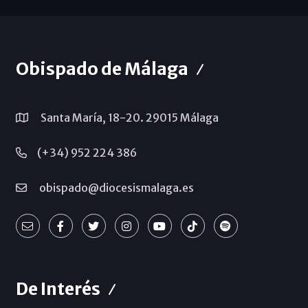
Obispado de Málaga
Santa María, 18-20. 29015 Málaga
(+34) 952 224 386
obispado@diocesismalaga.es
De Interés