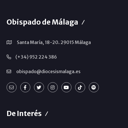
Obispado de Málaga
Santa María, 18-20. 29015 Málaga
(+34) 952 224 386
obispado@diocesismalaga.es
De Interés