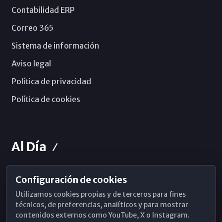
Contabilidad ERP
Correo 365
Sistema de información
Aviso legal
Política de privacidad
Política de cookies
Al Día
Configuración de cookies
Horarios de Misa
Utilizamos cookies propias y de terceros para fines
Hemeroteca
técnicos, de preferencias, analíticos y para mostrar
contenidos externos como YouTube, X o Instagram.
WhatsApp