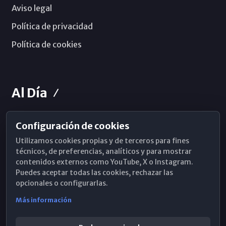
Aviso legal
Política de privacidad
Política de cookies
Al Día
Configuración de cookies
Horarios de Misa
Utilizamos cookies propias y de terceros para fines
Hemeroteca
técnicos, de preferencias, analíticos y para mostrar
contenidos externos como YouTube, X o Instagram.
WhatsApp
Puedes aceptar todas las cookies, rechazar las
opcionales o configurarlas.
Más información