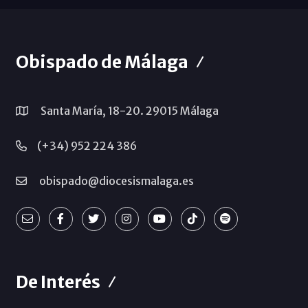
Obispado de Málaga
Santa María, 18-20. 29015 Málaga
(+34) 952 224 386
obispado@diocesismalaga.es
De Interés