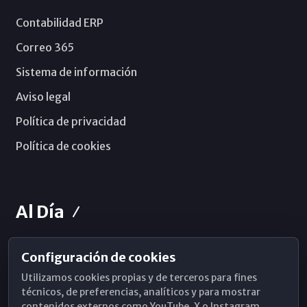
Contabilidad ERP
Correo 365
Sistema de información
Aviso legal
Política de privacidad
Política de cookies
Al Día
Configuración de cookies
Horarios de Misa
Utilizamos cookies propias y de terceros para fines
Hemeroteca
técnicos, de preferencias, analíticos y para mostrar
contenidos externos como YouTube, X o Instagram.