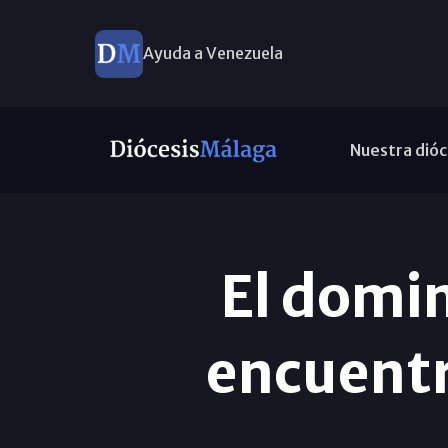
Ayuda a Venezuela
Nuestra dióc
El domin
encuentr