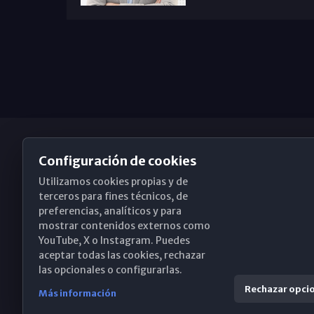
Configuración de cookies
Utilizamos cookies propias y de
Obispado de Málaga
terceros para fines técnicos, de
preferencias, analíticos y para
mostrar contenidos externos como
YouTube, X o Instagram. Puedes
Santa María, 18-20. 29015 Málaga
aceptar todas las cookies, rechazar
las opcionales o configurarlas.
(+34) 952 224 386
Rechazar opci
Más información