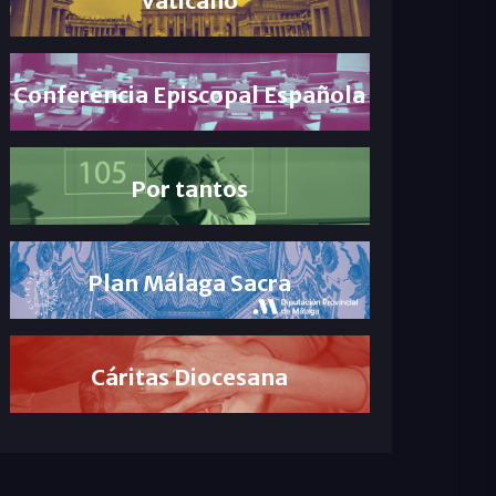
Conferencia Episcopal Española
Por tantos
Plan Málaga Sacra
Cáritas Diocesana