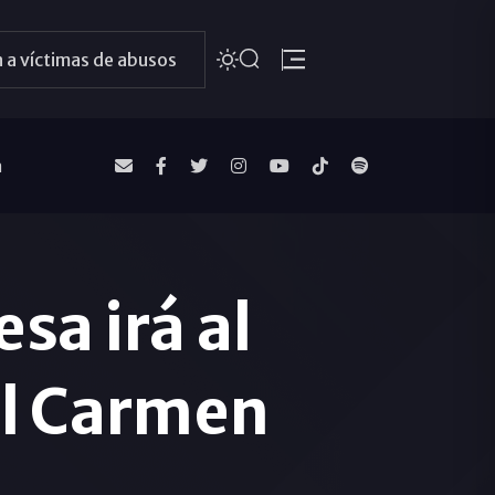
 a víctimas de abusos
a
sa irá al
el Carmen