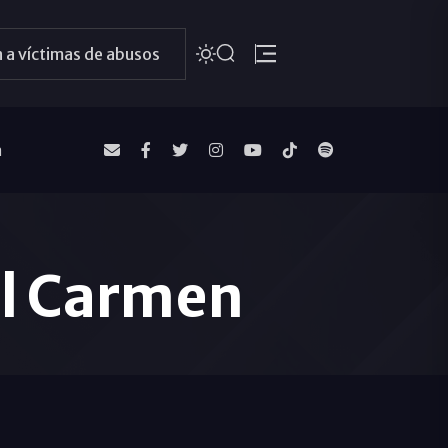
 a víctimas de abusos
a
el Carmen