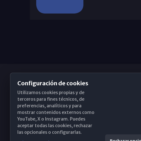
Configuración de cookies
Utilizamos cookies propias y de
Obispado de Málaga
terceros para fines técnicos, de
preferencias, analíticos y para
mostrar contenidos externos como
YouTube, X o Instagram. Puedes
Santa María, 18-20. 29015 Málaga
aceptar todas las cookies, rechazar
las opcionales o configurarlas.
(+34) 952 224 386
Rechazar opci