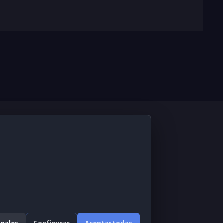
De Interés
Contabilidad ERP
Correo 365
onales
Configurar
Aceptar todas