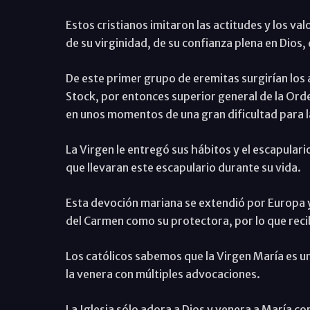
Estos cristianos imitaron las actitudes y los v
de su virginidad, de su confianza plena en Dios,
De este primer grupo de eremitas surgirían los a
Stock, por entonces superior general de la Orde
en unos momentos de una gran dificultad para 
La Virgen le entregó sus hábitos y el escapulari
que llevaran este escapulario durante su vida.
Esta devoción mariana se extendió por Europa y
del Carmen como su protectora, por lo que recib
Los católicos sabemos que la Virgen María es un
la venera con múltiples advocaciones.
La Iglesia sólo adora a Dios y venera a María c