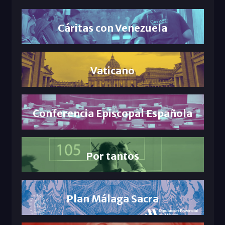
Cáritas con Venezuela
Vaticano
Conferencia Episcopal Española
Por tantos
Plan Málaga Sacra