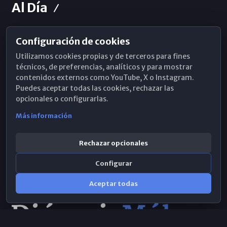
Al Día
Configuración de cookies
Horarios de Misa
Utilizamos cookies propias y de terceros para fines
Hemeroteca
técnicos, de preferencias, analíticos y para mostrar
contenidos externos como YouTube, X o Instagram.
WhatsApp
Puedes aceptar todas las cookies, rechazar las
opcionales o configurarlas.
Más información
Rechazar opcionales
Configurar
Aceptar todas
Consulta IA