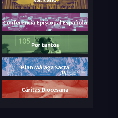
Conferencia Episcopal Española
Por tantos
Plan Málaga Sacra
Cáritas Diocesana