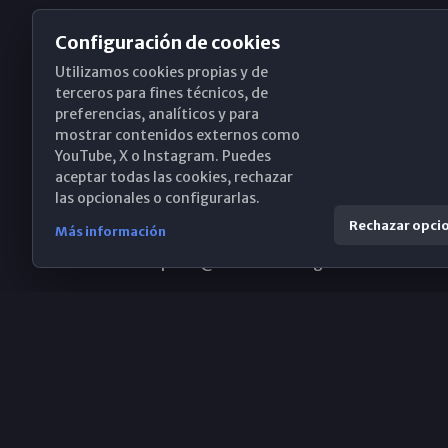
Configuración de cookies
Utilizamos cookies propias y de
Obispado de Málaga
terceros para fines técnicos, de
preferencias, analíticos y para
mostrar contenidos externos como
YouTube, X o Instagram. Puedes
Santa María, 18-20. 29015 Málaga
aceptar todas las cookies, rechazar
las opcionales o configurarlas.
(+34) 952 224 386
Rechazar opci
Más información
obispado@diocesismalaga.es