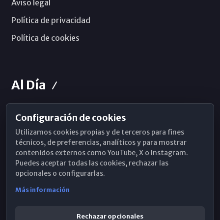
Aviso legal
Política de privacidad
Política de cookies
Al Día
Configuración de cookies
Horarios de Misa
Utilizamos cookies propias y de terceros para fines
Hemeroteca
técnicos, de preferencias, analíticos y para mostrar
contenidos externos como YouTube, X o Instagram.
WhatsApp
Puedes aceptar todas las cookies, rechazar las
opcionales o configurarlas.
Más información
Rechazar opcionales