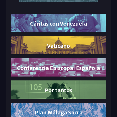
Cáritas con Venezuela
Vaticano
Conferencia Episcopal Española
Por tantos
Plan Málaga Sacra