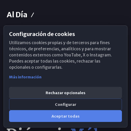
Al Día
Configuración de cookies
Horarios de Misa
Utilizamos cookies propias y de terceros para fines
Hemeroteca
técnicos, de preferencias, analíticos y para mostrar
contenidos externos como YouTube, X o Instagram.
WhatsApp
Puedes aceptar todas las cookies, rechazar las
opcionales o configurarlas.
Más información
Rechazar opcionales
Configurar
Aceptar todas