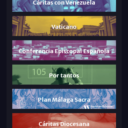
Cáritas con Venezuela
Vaticano
Conferencia Episcopal Española
Por tantos
Plan Málaga Sacra
Cáritas Diocesana