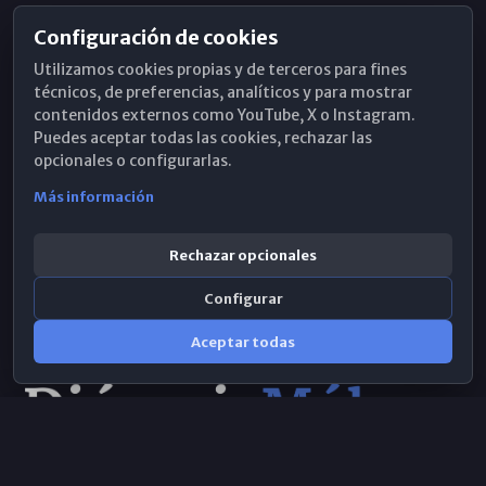
Configuración de cookies
Horarios de Misa
Utilizamos cookies propias y de terceros para fines
Hemeroteca
técnicos, de preferencias, analíticos y para mostrar
contenidos externos como YouTube, X o Instagram.
WhatsApp
Puedes aceptar todas las cookies, rechazar las
opcionales o configurarlas.
Más información
Rechazar opcionales
Configurar
Aceptar todas
Consulta IA
×
© 2026 Obispado de Málaga
Selecciona el área y realiza tu consulta