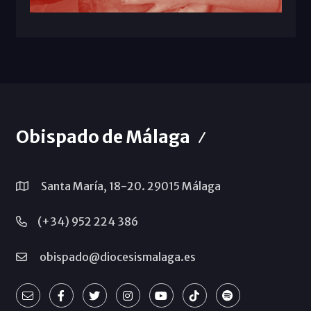
Obispado de Málaga
Santa María, 18-20. 29015 Málaga
(+34) 952 224 386
obispado@diocesismalaga.es