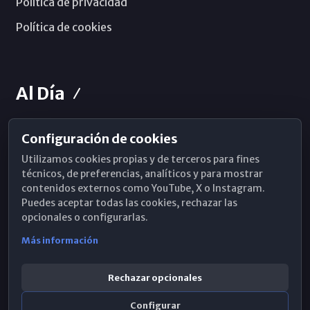
Política de privacidad
Política de cookies
Al Día
Configuración de cookies
Horarios de Misa
Utilizamos cookies propias y de terceros para fines
Hemeroteca
técnicos, de preferencias, analíticos y para mostrar
contenidos externos como YouTube, X o Instagram.
WhatsApp
Puedes aceptar todas las cookies, rechazar las
opcionales o configurarlas.
Más información
Rechazar opcionales
Configurar