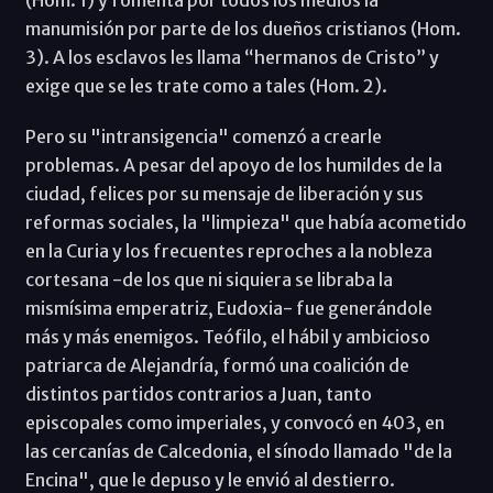
(Hom. 1) y fomenta por todos los medios la
manumisión por parte de los dueños cristianos (Hom.
3). A los esclavos les llama “hermanos de Cristo” y
exige que se les trate como a tales (Hom. 2).
Pero su "intransigencia" comenzó a crearle
problemas. A pesar del apoyo de los humildes de la
ciudad, felices por su mensaje de liberación y sus
reformas sociales, la "limpieza" que había acometido
en la Curia y los frecuentes reproches a la nobleza
cortesana -de los que ni siquiera se libraba la
mismísima emperatriz, Eudoxia- fue generándole
más y más enemigos. Teófilo, el hábil y ambicioso
patriarca de Alejandría, formó una coalición de
distintos partidos contrarios a Juan, tanto
episcopales como imperiales, y convocó en 403, en
las cercanías de Calcedonia, el sínodo llamado "de la
Encina", que le depuso y le envió al destierro.