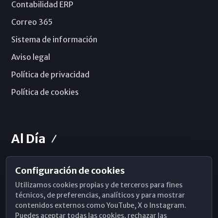
Contabilidad ERP
Correo 365
Sistema de información
Aviso legal
Política de privacidad
Política de cookies
Al Día
Configuración de cookies
Horarios de Misa
Utilizamos cookies propias y de terceros para fines
Hemeroteca
técnicos, de preferencias, analíticos y para mostrar
contenidos externos como YouTube, X o Instagram.
WhatsApp
Puedes aceptar todas las cookies, rechazar las