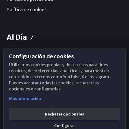
Política de cookies
Al Día
Configuración de cookies
Horarios de Misa
Utilizamos cookies propias y de terceros para fines
Hemeroteca
técnicos, de preferencias, analíticos y para mostrar
contenidos externos como YouTube, X o Instagram.
WhatsApp
Puedes aceptar todas las cookies, rechazar las
opcionales o configurarlas.
Más información
Rechazar opcionales
Configurar