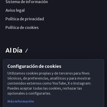
Sistema de información
Aviso legal
Política de privacidad
Política de cookies
Al Día
Configuración de cookies
Horarios de Misa
Utilizamos cookies propias y de terceros para fines
Hemeroteca
técnicos, de preferencias, analíticos y para mostrar
contenidos externos como YouTube, X o Instagram.
WhatsApp
Puedes aceptar todas las cookies, rechazar las
opcionales o configurarlas.
Más información