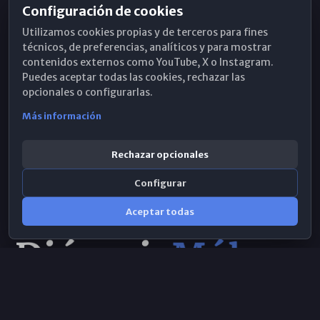
Configuración de cookies
Horarios de Misa
Utilizamos cookies propias y de terceros para fines
Hemeroteca
técnicos, de preferencias, analíticos y para mostrar
contenidos externos como YouTube, X o Instagram.
WhatsApp
Puedes aceptar todas las cookies, rechazar las
opcionales o configurarlas.
Más información
Rechazar opcionales
Configurar
Aceptar todas
Consulta IA
×
Selecciona el área y realiza tu consulta
© 2026 Obispado de Málaga