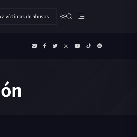
 a víctimas de abusos
a
ión