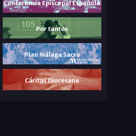
Conferencia Episcopal Española
Por tantos
Plan Málaga Sacra
Cáritas Diocesana