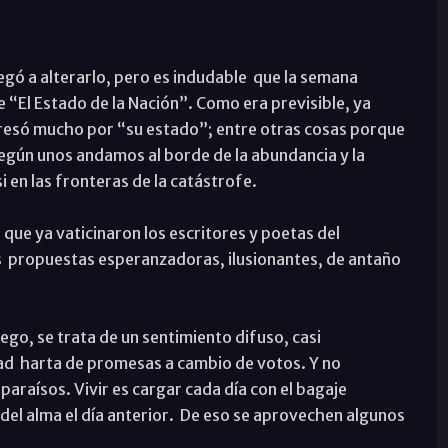
llegó a alterarlo, pero es indudable que la semana
 “El Estado de la Nación”. Como era previsible, ya
teresó mucho por “su estado”; entre otras cosas porque
 Según unos andamos al borde de la abundancia y la
i en las fronteras de la catástrofe.
que ya vaticinaron los escritores y poetas del
as propuestas esperanzadoras, ilusionantes, de antaño
go, se trata de un sentimiento difuso, casi
dad harta de promesas a cambio de votos. Y no
raísos. Vivir es cargar cada día con el bagaje
del alma el día anterior. De eso se aprovechen algunos