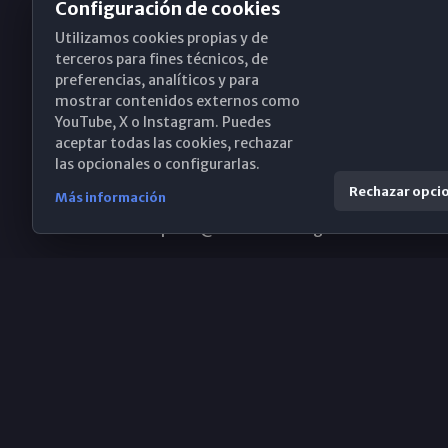
Configuración de cookies
Utilizamos cookies propias y de
Obispado de Málaga
terceros para fines técnicos, de
preferencias, analíticos y para
mostrar contenidos externos como
YouTube, X o Instagram. Puedes
Santa María, 18-20. 29015 Málaga
aceptar todas las cookies, rechazar
las opcionales o configurarlas.
(+34) 952 224 386
Rechazar opci
Más información
obispado@diocesismalaga.es