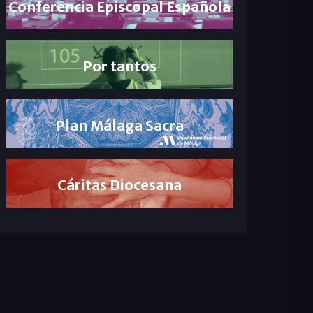
Conferencia Episcopal Española
Por tantos
Plan Málaga Sacra
Cáritas Diocesana