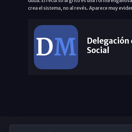
duda. El recurso al grito es una forma engaños
crea el sistema, no al revés. Aparece muy eviden
Delegación
Social