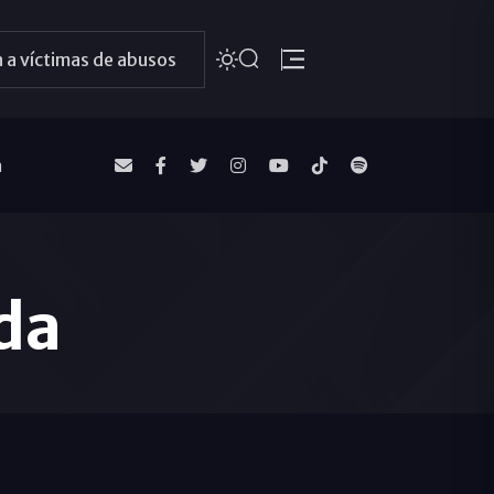
 a víctimas de abusos
a
eda