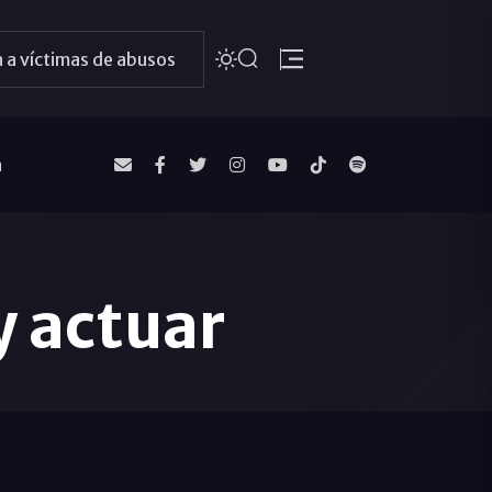
 a víctimas de abusos
a
y actuar