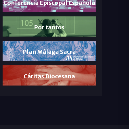
Conferencia Episcopal Española
Por tantos
Plan Málaga Sacra
Cáritas Diocesana