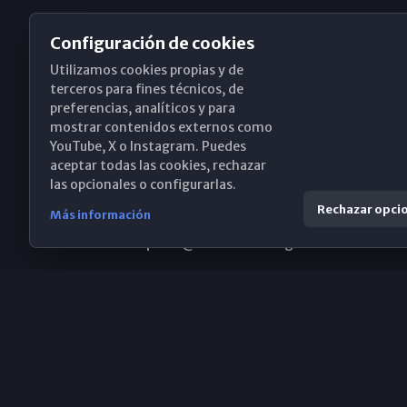
Configuración de cookies
Utilizamos cookies propias y de
Obispado de Málaga
terceros para fines técnicos, de
preferencias, analíticos y para
mostrar contenidos externos como
YouTube, X o Instagram. Puedes
Santa María, 18-20. 29015 Málaga
aceptar todas las cookies, rechazar
las opcionales o configurarlas.
(+34) 952 224 386
Rechazar opci
Más información
obispado@diocesismalaga.es