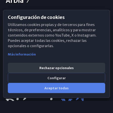
Al Día
Configuración de cookies
Horarios de Misa
Utilizamos cookies propias y de terceros para fines
Hemeroteca
técnicos, de preferencias, analíticos y para mostrar
contenidos externos como YouTube, X o Instagram.
WhatsApp
Puedes aceptar todas las cookies, rechazar las
opcionales o configurarlas.
Más información
Rechazar opcionales
Configurar
Aceptar todas
Consulta IA
×