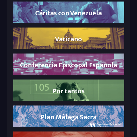
Cáritas con Venezuela
Vaticano
Conferencia Episcopal Española
Por tantos
Plan Málaga Sacra