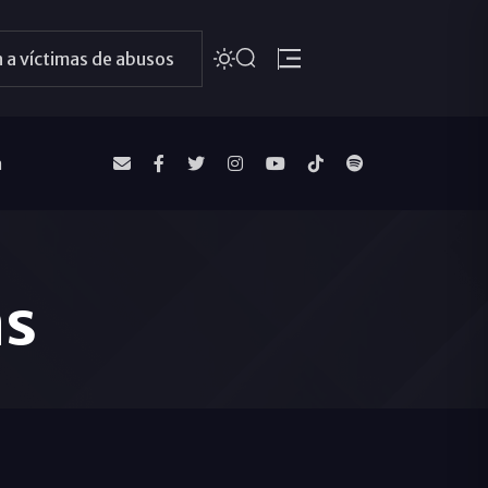
 a víctimas de abusos
a
ás