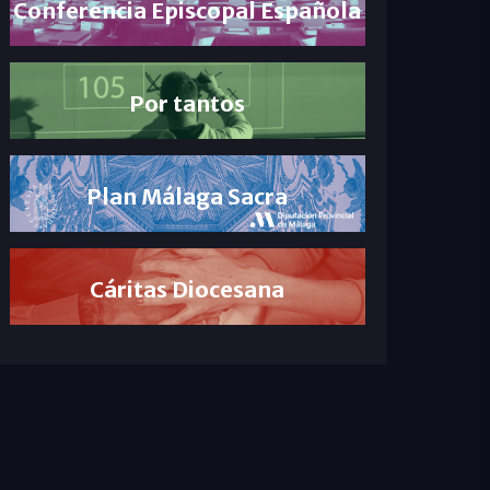
Conferencia Episcopal Española
Por tantos
Plan Málaga Sacra
Cáritas Diocesana