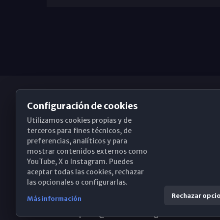
Configuración de cookies
Utilizamos cookies propias y de
Obispado de Málaga
terceros para fines técnicos, de
preferencias, analíticos y para
mostrar contenidos externos como
YouTube, X o Instagram. Puedes
Santa María, 18-20. 29015 Málaga
aceptar todas las cookies, rechazar
las opcionales o configurarlas.
(+34) 952 224 386
Rechazar opci
Más información
obispado@diocesismalaga.es