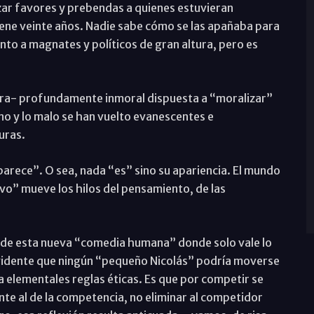
izar favores y prebendas a quienes estuvieran
ene veinte años. Nadie sabe cómo se las apañaba para
unto a magnates y políticos de gran altura, pero es
tra- profundamente inmoral dispuesta a “moralizar”
no y lo malo se han vuelto evanescentes e
uras.
os parece”. O sea, nada “es” sino su apariencia. El mundo
vo” mueve los hilos del pensamiento, de las
je de esta nueva “comedia humana” donde solo vale lo
vidente que ningún “pequeño Nicolás” podría moverse
a elementales reglas éticas. Es que por competir se
te al de la competencia, no eliminar al competidor