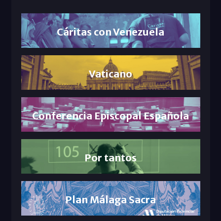
Cáritas con Venezuela
Vaticano
Conferencia Episcopal Española
Por tantos
Plan Málaga Sacra