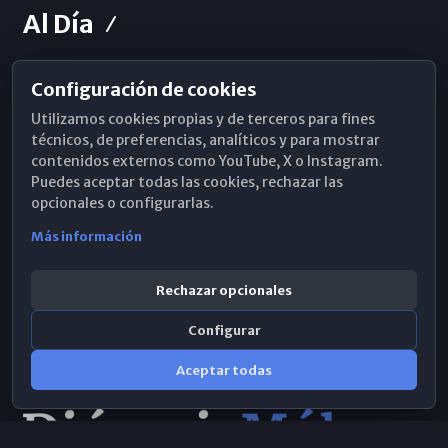
Al Día
Configuración de cookies
Horarios de Misa
Utilizamos cookies propias y de terceros para fines
Hemeroteca
técnicos, de preferencias, analíticos y para mostrar
contenidos externos como YouTube, X o Instagram.
WhatsApp
Puedes aceptar todas las cookies, rechazar las
opcionales o configurarlas.
Más información
Rechazar opcionales
Configurar
Aceptar todas