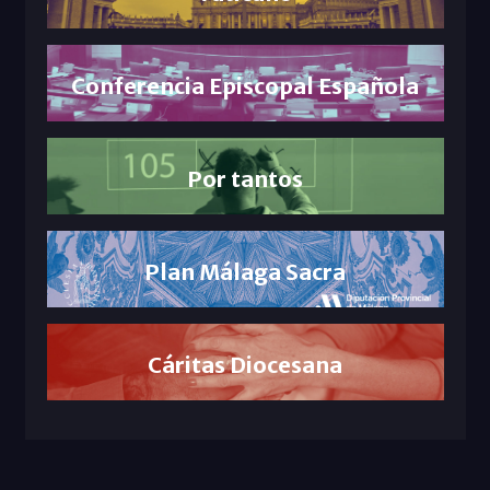
Conferencia Episcopal Española
Por tantos
Plan Málaga Sacra
Cáritas Diocesana