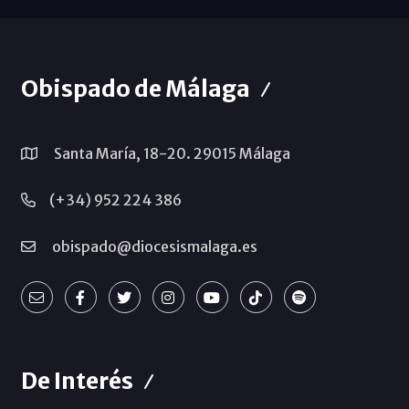
Obispado de Málaga
Santa María, 18-20. 29015 Málaga
(+34) 952 224 386
obispado@diocesismalaga.es
De Interés