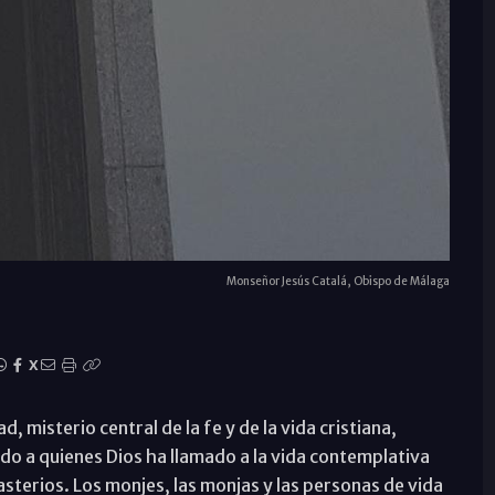
Monseñor Jesús Catalá, Obispo de Málaga
X
d, misterio central de la fe y de la vida cristiana,
o a quienes Dios ha llamado a la vida contemplativa
asterios. Los monjes, las monjas y las personas de vida