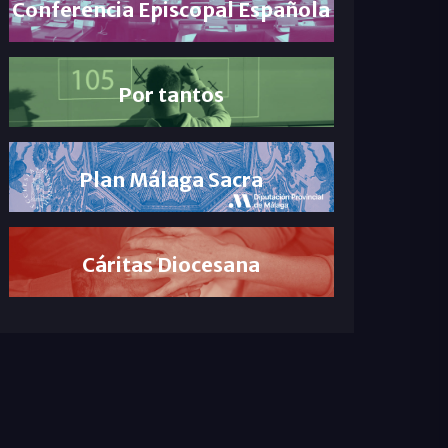
Conferencia Episcopal Española
Por tantos
Plan Málaga Sacra
Cáritas Diocesana