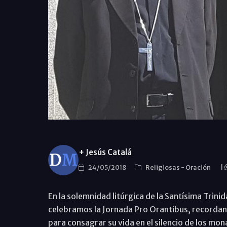
+ Jesús Catalá
24/05/2018
Religiosas
-
Oración
|
En la solemnidad litúrgica de la Santísima Trinida
celebramos la Jornada Pro Orantibus, recordand
para consagrar su vida en el silencio de los mon