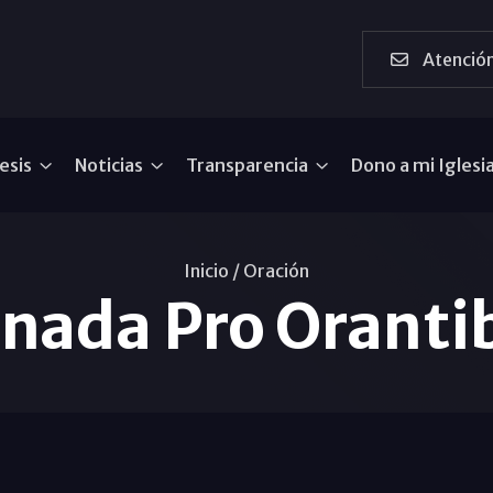
Atención
esis
Noticias
Transparencia
Dono a mi Iglesi
Inicio /
Oración
rnada Pro Oranti