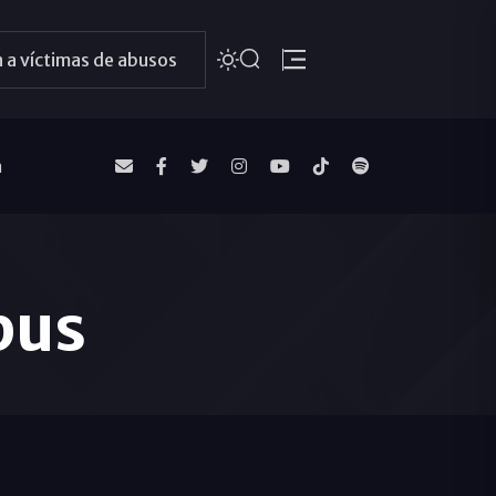
 a víctimas de abusos
a
bus