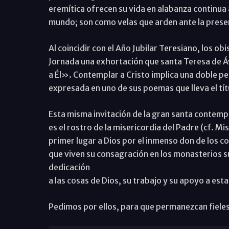
eremítica ofrecen su vida en alabanza continua a 
mundo; son como velas que arden ante la presen
Al coincidir con el Año Jubilar Teresiano, los 
Jornada una exhortación que santa Teresa de Ávi
a Él». Contemplar a Cristo implica una doble per
expresada en uno de sus poemas que lleva el tí
Esta misma invitación de la gran santa contempl
es el rostro de la misericordia del Padre (cf. M
primer lugar a Dios por el inmenso don de los 
que viven su consagración en los monasterios su
dedicación
a las cosas de Dios, su trabajo y su apoyo a es
Pedimos por ellos, para que permanezcan fieles 